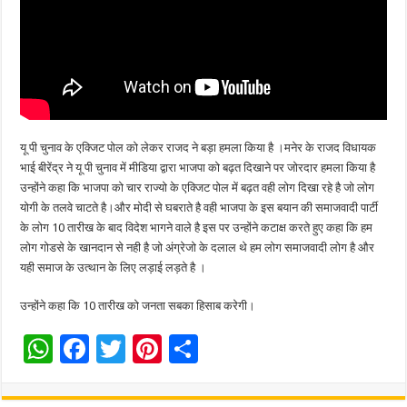
p
o
k
यू पी चुनाव के एक्जिट पोल को लेकर राजद ने बड़ा हमला किया है ।मनेर के राजद विधायक
भाई बीरेंद्र ने यू पी चुनाव में मीडिया द्वारा भाजपा को बढ़त दिखाने पर जोरदार हमला किया है
उन्होंने कहा कि भाजपा को चार राज्यो के एक्जिट पोल में बढ़त वही लोग दिखा रहे है जो लोग
योगी के तलवे चाटते है।और मोदी से घबराते है वही भाजपा के इस बयान की समाजवादी पार्टी
के लोग 10 तारीख के बाद विदेश भागने वाले है इस पर उन्होंने कटाक्ष करते हुए कहा कि हम
लोग गोडसे के खानदान से नही है जो अंग्रेजो के दलाल थे हम लोग समाजवादी लोग है और
यही समाज के उत्थान के लिए लड़ाई लड़ते है ।
उन्होंने कहा कि 10 तारीख को जनता सबका हिसाब करेगी।
W
F
T
Pi
S
h
ac
wi
nt
h