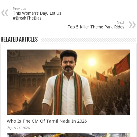
at
e
tt
er
ar
sA
b
er
es
e
Previous
This Women’s Day, Let Us
p
o
t
#BreakTheBias
Next
p
o
Top 5 Killer Theme Park Rides
k
Related Articles
Who Is The CM Of Tamil Nadu In 2026
July 24, 2026